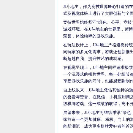
JJ斗地主，作为竞技世界匠心打造的
式及视觉体验上进行了大胆创新与全
竞技世界始终坚守
“绿色、公平、竞
游戏环境。在JJ斗地主的世界里，赌
荣誉，体验纯粹的游戏乐趣。
在玩法设计上，
JJ斗地主严格遵循
同玩家的多元化需求，游戏还创新推
断超越自我、提升技艺的成就感。
在视觉呈现上，
JJ斗地主同样追求
一个沉浸式的棋牌世界。每一处细节
享受游戏乐趣的同时，也能感受到制
自上线以来，
JJ斗地主凭借其独特的
的喜爱与赞誉。在微信、手机应用商店
级棋牌游戏。这一成绩的取得，离不
展望未来，
JJ斗地主将继续秉承“绿
家营造一个更加健康、积极、向上的游
的新潮流，成为更多棋牌爱好者的首