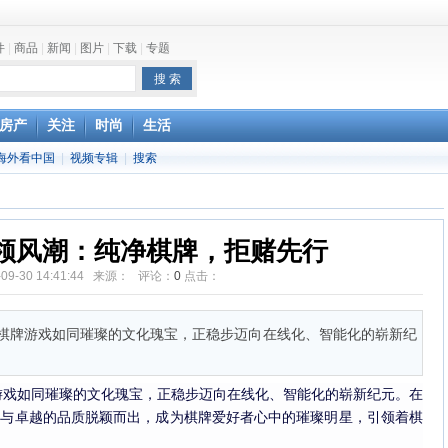
件
|
商品
|
新闻
|
图片
|
下载
|
专题
one最快明年下半年发布
房产
关注
时尚
生活
海外看中国
|
视频专辑
|
搜索
领风潮：纯净棋牌，拒赌先行
-09-30 14:41:44 来源： 评论：
0
点击：
棋牌游戏如同璀璨的文化瑰宝，正稳步迈向在线化、智能化的崭新纪
游戏如同璀璨的文化瑰宝，正稳步迈向在线化、智能化的崭新纪元。在
力与卓越的品质脱颖而出，成为棋牌爱好者心中的璀璨明星，引领着棋