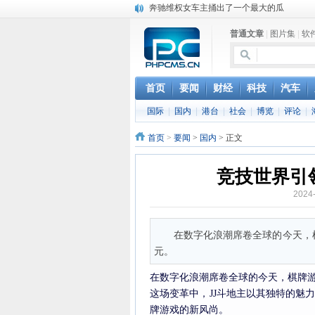
奔驰维权女车主捅出了一个最大的瓜
苹果MacOS曝新功能：将iPad作为拓展屏
普通文章
|
图片集
|
软
DS四款新能源车型上海车展亚洲首秀
苹果与高通和解 英特尔失去重要移动客户
小米高管：虽然高通与苹果和解，但5G iPh
iOS 13加入黑暗模式 多功能加持6月份见
首页
要闻
财经
科技
汽车
高通与苹果达成和解，双方达成6年许可协议
国际
|
国内
|
港台
|
社会
|
博览
|
评论
|
巴黎圣母院大火肆虐，人类文明的一场浩劫
首页
>
要闻
>
国内
> 正文
竞技世界引
2024
在数字化浪潮席卷全球的今天，
元。
在数字化浪潮席卷全球的今天，棋牌
这场变革中，
JJ斗地主以其独特的魅
牌游戏的新风尚。