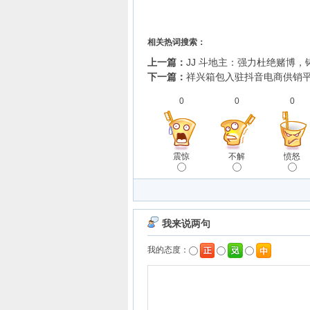
相关热词搜索：
上一篇：
JJ 斗地主：强力杜绝赌博
下一篇：
祥兴箱包入驻抖音电商供销平
0
0
0
震惊
不解
愤怒