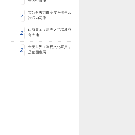
全方位健康...
大陆有关方面高度评价星云
2
法师为两岸...
山海集团：康养之花盛放齐
2
鲁大地
全美世界：重视文化宣贯，
2
是稳固发展...