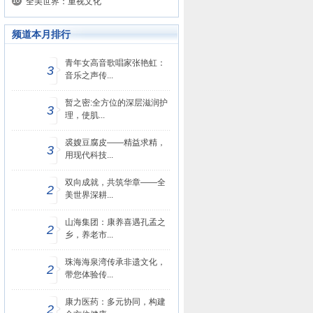
全美世界：重视文化
频道本月排行
青年女高音歌唱家张艳虹：
3
音乐之声传...
暂之密:全方位的深层滋润护
3
理，使肌...
裘嫂豆腐皮——精益求精，
3
用现代科技...
双向成就，共筑华章——全
2
美世界深耕...
山海集团：康养喜遇孔孟之
2
乡，养老市...
珠海海泉湾传承非遗文化，
2
带您体验传...
康力医药：多元协同，构建
2