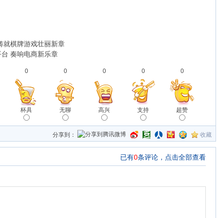
，铸就棋牌游戏壮丽新章
台 奏响电商新乐章
0
0
0
0
0
杯具
无聊
高兴
支持
超赞
分享到：
收藏