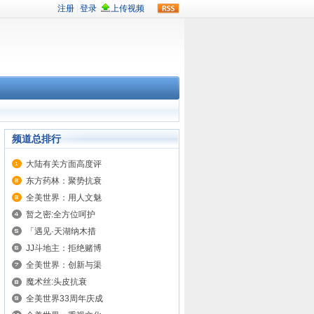
rss
频道总排行
大陆有关方面高度评
东方药林：聚势抗衰
全美世界：用人文魅
暂之密:全方位呵护
「遇见·天湖纳木措
JJ斗地主：拒绝赌博
全美世界：创新与渠
魔术丝:头皮抗衰
全美世界33周年庆成