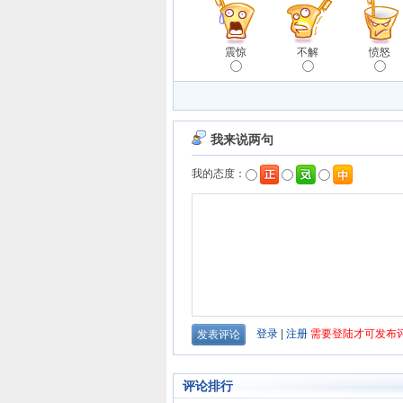
震惊
不解
愤怒
评论排行