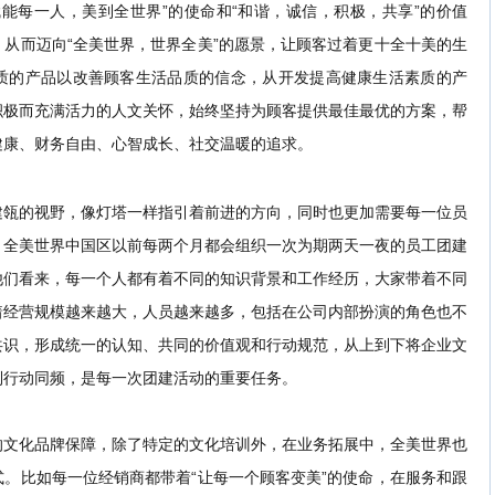
能每一人，美到全世界”的使命和“和谐，诚信，积极，共享”的价值
从而迈向“全美世界，世界全美”的愿景，让顾客过着更十全十美的生
质的产品以改善顾客生活品质的信念，从开发提高健康生活素质的产
积极而充满活力的人文关怀，始终坚持为顾客提供最佳最优的方案，帮
健康、财务自由、心智成长、社交温暖的追求。
建瓴的视野，像灯塔一样指引着前进的方向，同时也更加需要每一位员
，全美世界中国区以前每两个月都会组织一次为期两天一夜的员工团建
他们看来，每一个人都有着不同的知识背景和工作经历，大家带着不同
着经营规模越来越大，人员越来越多，包括在公司内部扮演的角色也不
共识，形成统一的认知、共同的价值观和行动规范，从上到下将企业文
到行动同频，是每一次团建活动的重要任务。
的文化品牌保障，除了特定的文化培训外，在业务拓展中，全美世界也
。比如每一位经销商都带着“让每一个顾客变美”的使命，在服务和跟