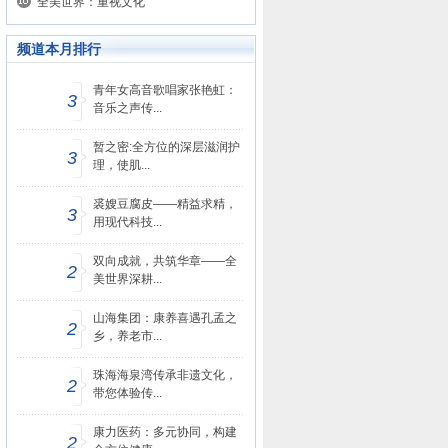
全美世界：重视文化
频道本月排行
青年女高音歌唱家张艳虹：
3
音乐之声传...
暂之密:全方位的深层滋润护
3
理，使肌...
裘嫂豆腐皮——精益求精，
3
用现代科技...
双向成就，共筑华章——全
2
美世界深耕...
山海集团：康养喜遇孔孟之
2
乡，养老市...
珠海海泉湾传承非遗文化，
2
带您体验传...
康力医药：多元协同，构建
2