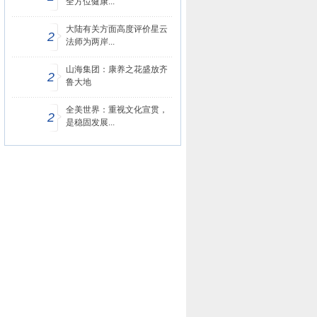
全方位健康...
大陆有关方面高度评价星云
2
法师为两岸...
山海集团：康养之花盛放齐
2
鲁大地
全美世界：重视文化宣贯，
2
是稳固发展...