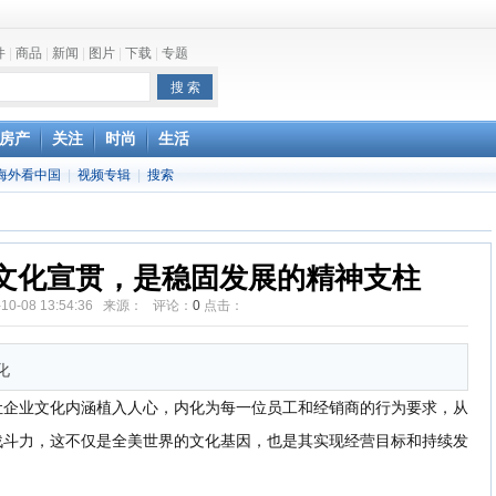
件
|
商品
|
新闻
|
图片
|
下载
|
专题
one最快明年下半年发布
房产
关注
时尚
生活
海外看中国
|
视频专辑
|
搜索
文化宣贯，是稳固发展的精神支柱
-10-08 13:54:36 来源： 评论：
0
点击：
化
让企业文化内涵植入人心，内化为每一位员工和经销商的行为要求，从
战斗力，这不仅是全美世界的文化基因，也是其实现经营目标和持续发