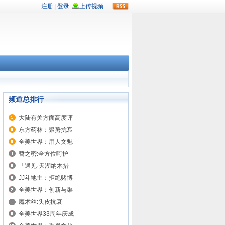
rss
频道总排行
大陆有关方面高度评
东方药林：聚势抗衰
全美世界：用人文魅
暂之密:全方位呵护
「遇见·天湖纳木措
JJ斗地主：拒绝赌博
全美世界：创新与渠
魔术丝:头皮抗衰
全美世界33周年庆成