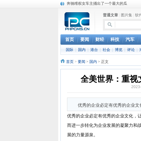
奔驰维权女车主捅出了一个最大的瓜
苹果MacOS曝新功能：将iPad作为拓展屏
普通文章
|
图片集
|
软
DS四款新能源车型上海车展亚洲首秀
苹果与高通和解 英特尔失去重要移动客户
小米高管：虽然高通与苹果和解，但5G iPh
iOS 13加入黑暗模式 多功能加持6月份见
首页
要闻
财经
科技
汽车
高通与苹果达成和解，双方达成6年许可协议
国际
|
国内
|
港台
|
社会
|
博览
|
评论
|
巴黎圣母院大火肆虐，人类文明的一场浩劫
首页
>
要闻
>
国内
> 正文
全美世界：重视
2023
优秀的企业必定有优秀的企业文
优秀的企业必定有优秀的企业文化，
而进一步转化为企业发展的凝聚力和
展的力量源泉。